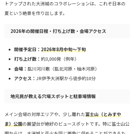
トアップされた大洲城のコラボレーションは、これぞ日本の
夏という絶景を作り出します。
2026年の開催日程・打ち上げ数・会場アクセス
開催予定日：
2026年8月中旬〜下旬
打ち上げ数：
約3,000発（例年）
会場：
肱川河川敷（肱北河原・柚木河原）
アクセス：
JR伊予大洲駅から徒歩約10分
地元民が教える穴場スポットと駐車場情報
メイン会場の対岸エリアや、少し離れた
冨士山（とみすや
ま）公園
の展望台が絶好のビュースポットです。特に冨士山公
園からは、大洲城と花火を同じ画角に収めることができるた