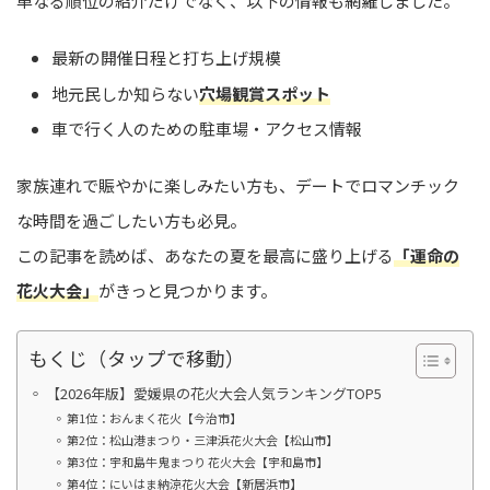
単なる順位の紹介だけでなく、以下の情報も網羅しました。
最新の開催日程と打ち上げ規模
地元民しか知らない
穴場観賞スポット
車で行く人のための駐車場・アクセス情報
家族連れで賑やかに楽しみたい方も、デートでロマンチック
な時間を過ごしたい方も必見。
この記事を読めば、あなたの夏を最高に盛り上げる
「運命の
花火大会」
がきっと見つかります。
もくじ（タップで移動）
【2026年版】愛媛県の花火大会人気ランキングTOP5
第1位：おんまく花火【今治市】
第2位：松山港まつり・三津浜花火大会【松山市】
第3位：宇和島牛鬼まつり 花火大会【宇和島市】
第4位：にいはま納涼花火大会【新居浜市】