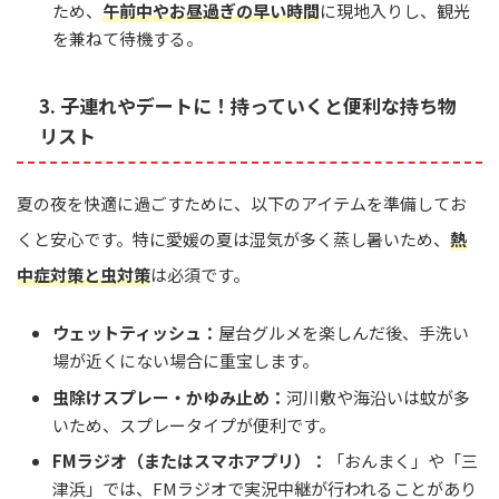
ため、
午前中やお昼過ぎの早い時間
に現地入りし、観光
を兼ねて待機する。
3. 子連れやデートに！持っていくと便利な持ち物
リスト
夏の夜を快適に過ごすために、以下のアイテムを準備してお
くと安心です。特に愛媛の夏は湿気が多く蒸し暑いため、
熱
中症対策と虫対策
は必須です。
ウェットティッシュ：
屋台グルメを楽しんだ後、手洗い
場が近くにない場合に重宝します。
虫除けスプレー・かゆみ止め：
河川敷や海沿いは蚊が多
いため、スプレータイプが便利です。
FMラジオ（またはスマホアプリ）：
「おんまく」や「三
津浜」では、FMラジオで実況中継が行われることがあり