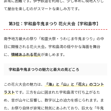
非常に困難です。伊予鉄道を利用し、少し早めに現地入りし
て屋台を楽しむのがスマートな楽しみ方です。
第3位：宇和島牛鬼まつり 花火大会【宇和島市】
南予地方最大の祭り「和霊大祭・うわじま牛鬼まつり」の中
日に開催される花火大会。宇和島湾の穏やかな海面を舞台
に、
情緒あふれる花火
が楽しめます。
宇和島牛鬼まつりの魅力と最大の見どころ
この花火大会の魅力は、
「海」と「山」と「花火」のコント
ラスト
です。三方を山に囲まれた宇和島湾で打ち上がるた
め、音が山々に反響し、数字以上の迫力を感じられます。ま
た、お祭り自体が非常に熱気にあふれており、巨大な「牛鬼