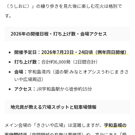
（うしおに）」の練り歩きを見た後に楽しむ花火は格別で
す。
2026年の開催日程・打ち上げ数・会場アクセス
開催予定日：
2026年7月23日・24日頃（例年同日開催）
打ち上げ数：
合計約6,000発（2日間合計）
会場：
宇和島湾内（道の駅 みなとオアシスうわじま きさ
いや広場周辺）
アクセス：
JR宇和島駅から徒歩約15分
地元民が教える穴場スポットと駐車場情報
メイン会場の「きさいや広場」は混雑しますが、
宇和島城の
天守閣付近
（夜間開城の有無は要確認）や、高台にある「愛