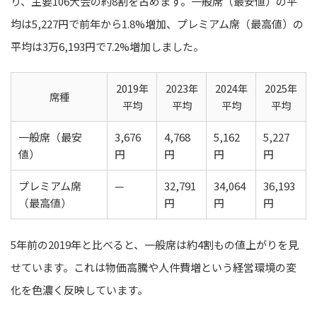
り、主要106大会の約8割を占めます。一般席（最安値）の平
均は5,227円で前年から1.8%増加、プレミアム席（最高値）の
平均は3万6,193円で7.2%増加しました。
2019年
2023年
2024年
2025年
席種
平均
平均
平均
平均
一般席（最安
3,676
4,768
5,162
5,227
値）
円
円
円
円
プレミアム席
—
32,791
34,064
36,193
（最高値）
円
円
円
5年前の2019年と比べると、一般席は約4割もの値上がりを見
せています。これは物価高騰や人件費増という経営環境の変
化を色濃く反映しています。