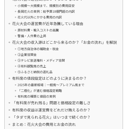
小規模〜大規模まで、規模別の費用目安
長岡花火の実例：総予算18億円超の内訳
花火代以外にかかる費用の内訳
花火大会の運営費が近年急騰している理由
原材料費・輸入コストの高騰
警備・人件費の上昇
花火大会の収入源はどこから来るのか？「お金の流れ」を解説
①地方自治体の補助金・税金
②企業協賛金
③テレビ放送権料・メディア協賛
④有料観覧席の売上
⑤ふるさと納税の返礼品
有料席の値段設定はどのように決まるのか？
2025年の最新相場：一般席〜プレミアム席まで
「二極化」が進む価格設定戦略
有料席の種類と値段の実例
「有料席が売れ残る」問題と価格設定の難しさ
有料席の収益は運営費をどれだけ賄えるのか？
「タダで見られる花火」はいつまで続くのか？
まとめ：花火大会の費用とお金の流れ