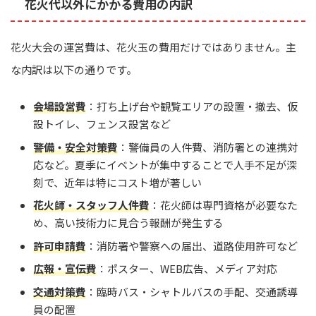
花火代以外にかかる費用の内訳
花火大会の運営費は、花火玉の費用だけではありません。主
な内訳は以下の通りです。
会場設営費
：打ち上げ台や観覧エリアの設置・撤去、仮
設トイレ、フェンス設営など
警備・安全対策費
：警備員の人件費、消防署との連携対
応など。夏季にイベントが集中することで人手不足が深
刻で、近年は特にコスト増が著しい
花火師・スタッフ人件費
：花火師は専門資格が必要なた
め、高い技術力に見合う報酬が発生する
許可申請費
：消防署や警察への届出、道路使用許可など
広報・宣伝費
：ポスター、WEB広告、メディア対応
交通対策費
：臨時バス・シャトルバスの手配、交通誘導
員の配置