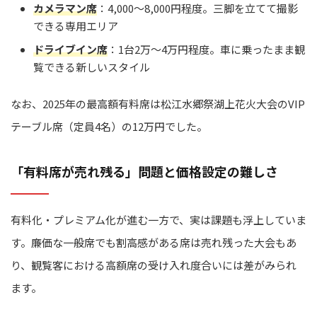
カメラマン席
：4,000〜8,000円程度。三脚を立てて撮影
できる専用エリア
ドライブイン席
：1台2万〜4万円程度。車に乗ったまま観
覧できる新しいスタイル
なお、2025年の最高額有料席は松江水郷祭湖上花火大会のVIP
テーブル席（定員4名）の12万円でした。
「有料席が売れ残る」問題と価格設定の難しさ
有料化・プレミアム化が進む一方で、実は課題も浮上していま
す。廉価な一般席でも割高感がある席は売れ残った大会もあ
り、観覧客における高額席の受け入れ度合いには差がみられ
ます。