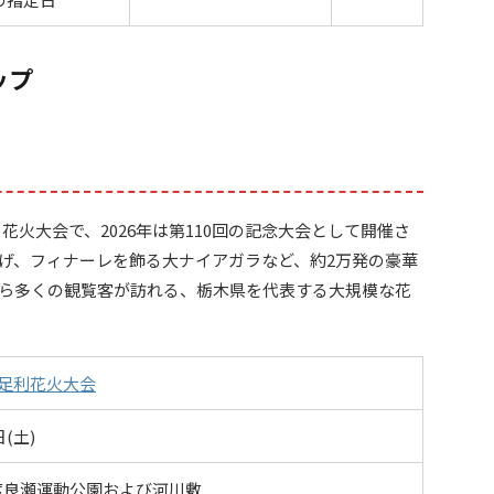
ップ
る花火大会で、2026年は第110回の記念大会として開催さ
げ、フィナーレを飾る大ナイアガラなど、約2万発の豪華
ら多くの観覧客が訪れる、栃木県を代表する大規模な花
念足利花火大会
日(土)
渡良瀬運動公園および河川敷