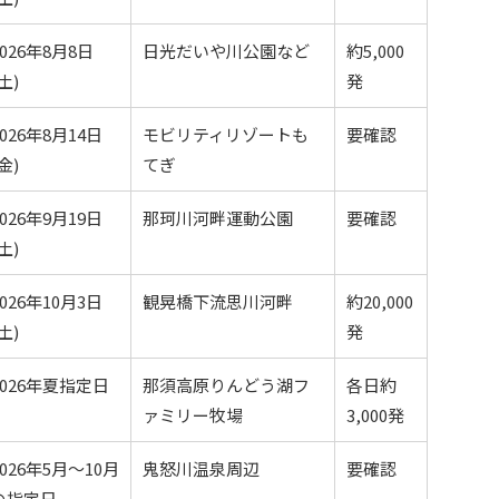
2026年8月8日
日光だいや川公園など
約5,000
土)
発
2026年8月14日
モビリティリゾートも
要確認
金)
てぎ
2026年9月19日
那珂川河畔運動公園
要確認
土)
2026年10月3日
観晃橋下流思川河畔
約20,000
土)
発
2026年夏指定日
那須高原りんどう湖フ
各日約
ァミリー牧場
3,000発
2026年5月〜10月
鬼怒川温泉周辺
要確認
の指定日