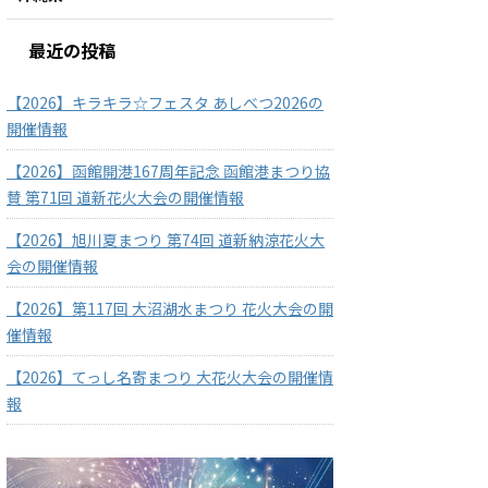
最近の投稿
【2026】キラキラ☆フェスタ あしべつ2026の
開催情報
【2026】函館開港167周年記念 函館港まつり協
賛 第71回 道新花火大会の開催情報
【2026】旭川夏まつり 第74回 道新納涼花火大
会の開催情報
【2026】第117回 大沼湖水まつり 花火大会の開
催情報
【2026】てっし名寄まつり 大花火大会の開催情
報