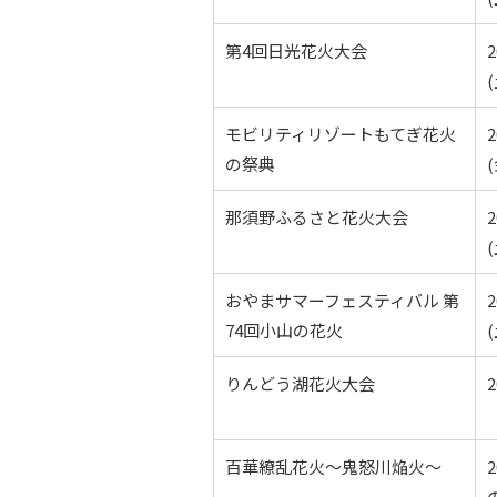
第4回日光花火大会
(
モビリティリゾートもてぎ花火
の祭典
(
那須野ふるさと花火大会
(
おやまサマーフェスティバル 第
74回小山の花火
(
りんどう湖花火大会
百華繚乱花火～鬼怒川焔火～